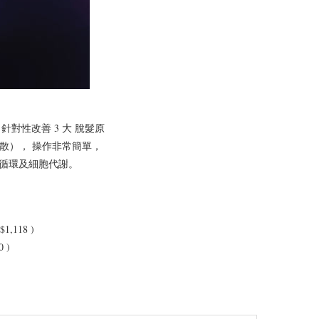
苷，針對性改善 3 大 脫髮原
、微擴散）， 操作非常簡單，
微循環及細胞代謝。
。
,118 )
 )