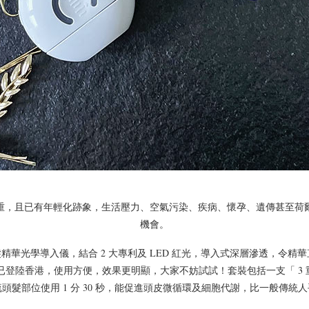
重，且已有年輕化跡象，生活壓力、空氣污染、疾病、懷孕、遺傳甚至荷
機會。
 防脫髮精華光學導入儀，結合 2 大專利及 LED 紅光，導入式深層滲透
儀套裝」現已登陸香港，使用方便，效果更明顯，大家不妨試試！套裝包括一支「
頭髮部位使用 1 分 30 秒，能促進頭皮微循環及細胞代謝，比一般傳統