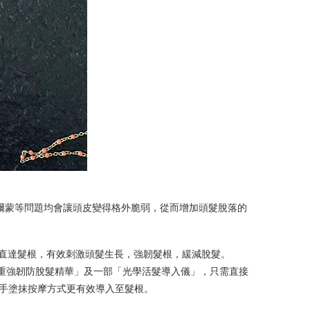
爾蒙等問題均會讓頭皮變得格外脆弱，從而增加頭髮脫落的
，令精華直達髮根，有效刺激頭髮生長，強韌髮根，緩減脫髮。
 3 重強韌防脫髮精華」及一部「光學活髮導入儀」，只需直接
人手塗抹按摩方式更有效導入至髮根。