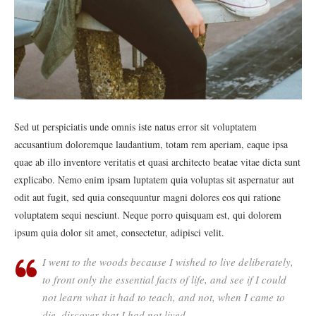
Sed ut perspiciatis unde omnis iste natus error sit voluptatem
accusantium doloremque laudantium, totam rem aperiam, eaque ipsa
quae ab illo inventore veritatis et quasi architecto beatae vitae dicta sunt
explicabo. Nemo enim ipsam luptatem quia voluptas sit aspernatur aut
odit aut fugit, sed quia consequuntur magni dolores eos qui ratione
voluptatem sequi nesciunt. Neque porro quisquam est, qui dolorem
ipsum quia dolor sit amet, consectetur, adipisci velit.
I went to the woods because I wished to live deliberately,
to front only the essential facts of life, and see if I could
not learn what it had to teach, and not, when I came to
die, discover that I had not lived.