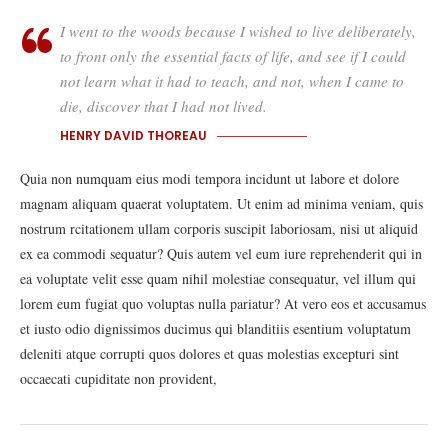
I went to the woods because I wished to live deliberately,
to front only the essential facts of life, and see if I could
not learn what it had to teach, and not, when I came to
die, discover that I had not lived.
HENRY DAVID THOREAU
Quia non numquam eius modi tempora incidunt ut labore et dolore
magnam aliquam quaerat voluptatem. Ut enim ad minima veniam, quis
nostrum rcitationem ullam corporis suscipit laboriosam, nisi ut aliquid
ex ea commodi sequatur? Quis autem vel eum iure reprehenderit qui in
ea voluptate velit esse quam nihil molestiae consequatur, vel illum qui
lorem eum fugiat quo voluptas nulla pariatur? At vero eos et accusamus
et iusto odio dignissimos ducimus qui blanditiis esentium voluptatum
deleniti atque corrupti quos dolores et quas molestias excepturi sint
occaecati cupiditate non provident,