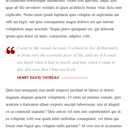
accusantium doloremque laudantium, totam rem aperiam, eaque ipsa
quae ab illo inventore veritatis et quasi architecto beatae vitae dicta sunt
explicabo. Nemo enim ipsam luptatem quia voluptas sit aspernatur aut
odit aut fugit, sed quia consequuntur magni dolores eos qui ratione
voluptatem sequi nesciunt. Neque porro quisquam est, qui dolorem
ipsum quia dolor sit amet, consectetur, adipisci velit.
I went to the woods because I wished to live deliberately,
to front only the essential facts of life, and see if I could
not learn what it had to teach, and not, when I came to
die, discover that I had not lived.
HENRY DAVID THOREAU
Quia non numquam eius modi tempora incidunt ut labore et dolore
magnam aliquam quaerat voluptatem. Ut enim ad minima veniam, quis
nostrum rcitationem ullam corporis suscipit laboriosam, nisi ut aliquid
ex ea commodi sequatur? Quis autem vel eum iure reprehenderit qui in
ea voluptate velit esse quam nihil molestiae consequatur, vel illum qui
lorem eum fugiat quo voluptas nulla pariatur? At vero eos et accusamus