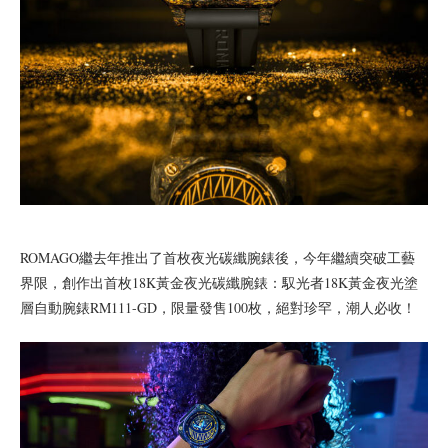
ROMAGO繼去年推出了首枚夜光碳纖腕錶後，今年繼續突破工藝
界限，創作出首枚18K黃金夜光碳纖腕錶：馭光者18K黃金夜光塗
層自動腕錶RM111-GD，限量發售100枚，絕對珍罕，潮人必收！