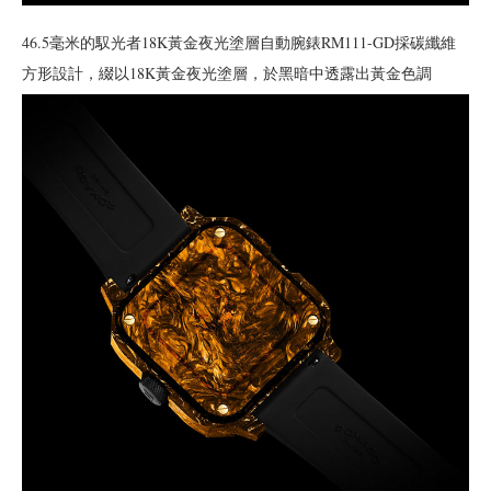
46.5毫米的馭光者18K黃金夜光塗層自動腕錶RM111-GD採碳纖維
方形設計，綴以18K黃金夜光塗層，於黑暗中透露出黃金色調