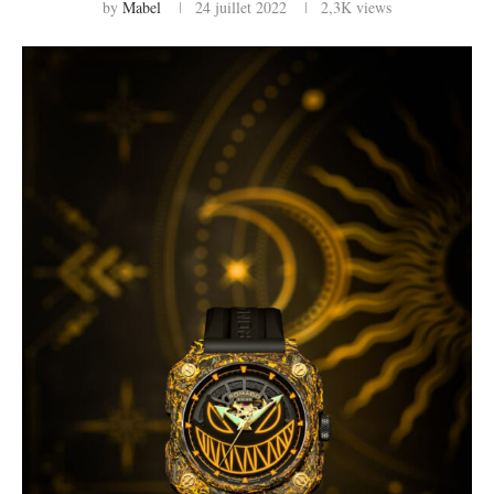
by
Mabel
24 juillet 2022
2,3K
views