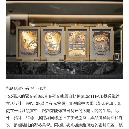
光影紙雕小夜燈工作坊
46.5毫米的馭光者18K黃金夜光塗層自動腕錶RM111-GD採碳纖維
方形設計，綴以18K黃金夜光塗層，於黑暗中透露出黃金色調，即
使在一片漆黑當中，腕錶亦能像旭日初升的太陽，閃閃生輝。此
外，指針、時標、擺陀亦同樣塗上了夜光塗層，與品牌標誌互相輝
映，盡顯腕錶的型格美學。同樣以夜光碳纖維所造的密封底蓋，鐫