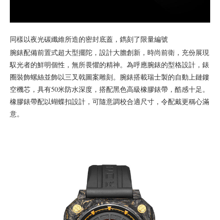
同樣以夜光碳纖維所造的密封底蓋，鐫刻了限量編號
腕錶配備前置式超大型擺陀，設計大膽創新，時尚前衛，充份展現
馭光者的鮮明個性，無所畏懼的精神。為呼應腕錶的型格設計，錶
圈裝飾螺絲並飾以三叉戟圖案雕刻。腕錶搭載瑞士製的自動上鏈鏤
空機芯，具有50米防水深度，搭配黑色高級橡膠錶帶，酷感十足。
橡膠錶帶配以蝴蝶扣設計，可隨意調校合適尺寸，令配戴更稱心滿
意。