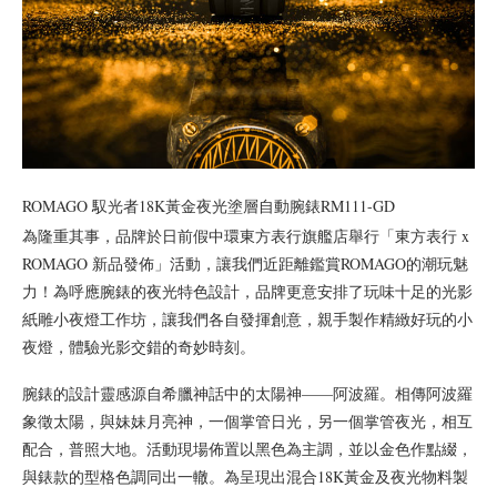
ROMAGO 馭光者18K黃金夜光塗層自動腕錶RM111-GD
為隆重其事，品牌於日前假中環東方表行旗艦店舉行「東方表行 x
ROMAGO 新品發佈」活動，讓我們近距離鑑賞ROMAGO的潮玩魅
力！為呼應腕錶的夜光特色設計，品牌更意安排了玩味十足的光影
紙雕小夜燈工作坊，讓我們各自發揮創意，親手製作精緻好玩的小
夜燈，體驗光影交錯的奇妙時刻。
腕錶的設計靈感源自希臘神話中的太陽神——阿波羅。相傳阿波羅
象徵太陽，與妹妹月亮神，一個掌管日光，另一個掌管夜光，相互
配合，普照大地。活動現場佈置以黑色為主調，並以金色作點綴，
與錶款的型格色調同出一轍。為呈現出混合18K黃金及夜光物料製