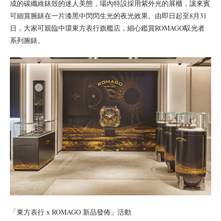
成的碳纖維錶殼的迷人美態，場內特設採用紫外光的展櫃，讓來賓
可細賞腕錶在一片漆黑中閃閃生光的夜光效果。由即日起至8月31
日，大家可親臨中環東方表行旗艦店，細心鑑賞ROMAGO馭光者
系列腕錶。
「東方表行 x ROMAGO 新品發佈」活動