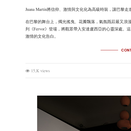
Juana Martín將信仰、激情與文化化為高級時裝，讓巴
在巴黎的舞台上，燭光搖曳、花瓣飄落，氣氛既莊嚴又浪漫。7月8
列《Fervor》登場，將觀眾帶入安達盧西亞的心靈深處
激情的文化告白。
CONT
15,K views