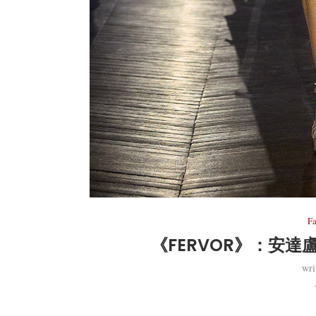
F
《FERVOR》：安
wri