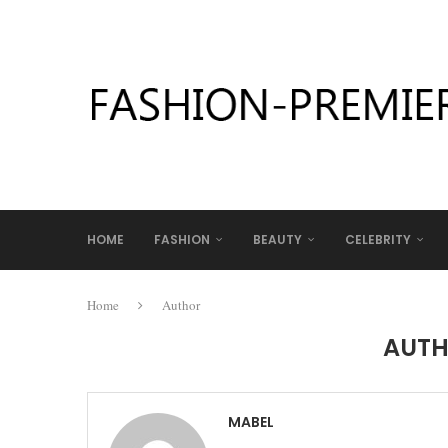
HOME
FASHION
BEAUTY
CELEBRITY
Home
Author
AUT
MABEL