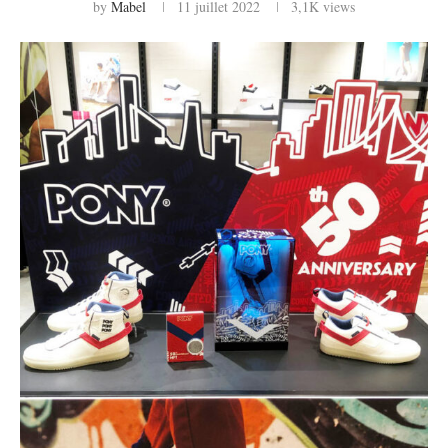
by
Mabel
11 juillet 2022
3,1K
views