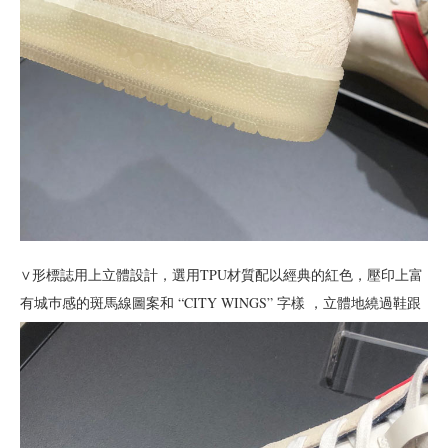
∨形標誌用上立體設計，選用TPU材質配以經典的紅色，壓印上富
有城巿感的斑馬線圖案和 “CITY WINGS” 字樣 ，立體地繞過鞋跟