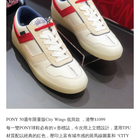
PONY 50週年限量版City Wings 低筒款 ，港幣$1099
每一雙PONY球鞋必有的∨形標誌，今次用上立體設計，選用TPU
材質配以經典的紅色，壓印上富有城巿感的斑馬線圖案和 “CITY