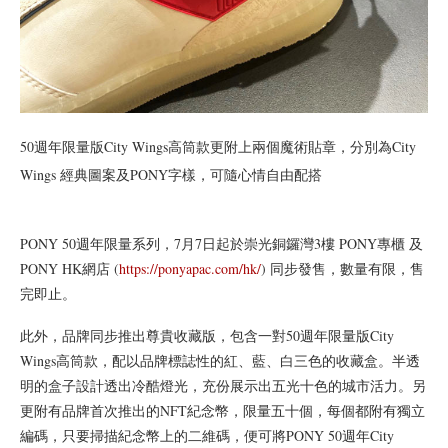
50週年限量版City Wings高筒款更附上兩個魔術貼章，分別為City
Wings 經典圖案及PONY字樣，可隨心情自由配搭
PONY 50週年限量系列，7月7日起於崇光銅鑼灣3樓 PONY專櫃 及
PONY HK網店 (
https://ponyapac.com/hk/
) 同步發售，數量有限，售
完即止。
此外，品牌同步推出尊貴收藏版，包含一對50週年限量版City
Wings高筒款，配以品牌標誌性的紅、藍、白三色的收藏盒。半透
明的盒子設計透出冷酷燈光，充份展示出五光十色的城市活力。另
更附有品牌首次推出的NFT紀念幣，限量五十個，每個都附有獨立
編碼，只要掃描紀念幣上的二維碼，便可將PONY 50週年City