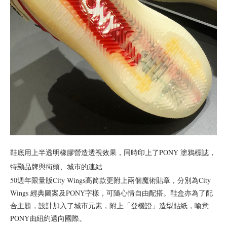
鞋底用上半透明橡膠營造透視效果，同時印上了PONY 塗鴉標誌，
特顯品牌與街頭、城巿的連結
50週年限量版City Wings高筒款更附上兩個魔術貼章，分別為City
Wings 經典圖案及PONY字樣，可隨心情自由配搭。鞋盒亦為了配
合主題，設計加入了城市元素，附上「登機證」造型貼紙，喻意
PONY由紐約邁向國際。