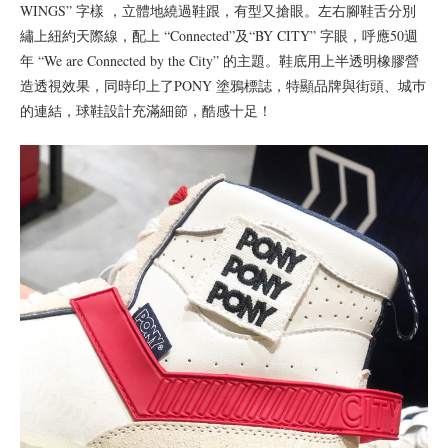
WINGS” 字樣 ，立體地繞過鞋跟，有型又搶眼。左右腳鞋舌分別
繡上紐約天際線，配上 “Connected”及“BY CITY” 字眼，呼應50週
年 “We are Connected by the City” 的主題。鞋底用上半透明橡膠營
造透視效果，同時印上了PONY 塗鴉標誌，特顯品牌與街頭、城巿
的連結，球鞋設計充滿細節，酷感十足！