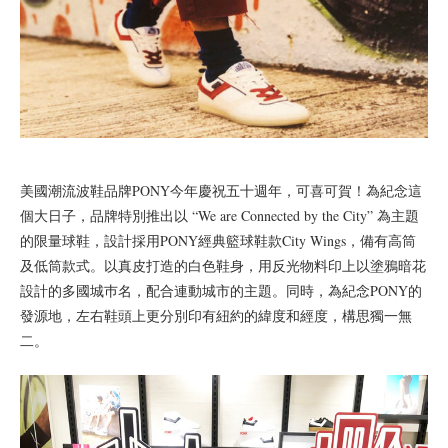
美國潮流波鞋品牌PONY今年慶祝五十週年，可喜可賀！為紀念這
個大日子，品牌特別推出以 “We are Connected by the City” 為主題
的限量球鞋，設計採用PONY經典籃球鞋款City Wings，備有高筒
及低筒款式。以真皮打造的白色鞋身，用反光物料印上以塗鴉暗花
設計的多國城巿名，配合連動城市的主題。同時，為紀念PONY的
發源地，左右鞋頭上更分別印有紐約的緯度和經度，構思獨一無
二。