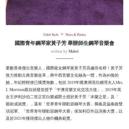
Celeb Style
News & Parties
國際青年鋼琴家黃子芳 舉辦師生鋼琴音樂會
written by
Mabel
要數香港傑出音樂人，國際級女鋼琴家黃子芳高據排名榜！黃子芳
致力推動古典音樂改革，將中西音樂文化融為一體，作為80後的
她，年紀輕輕便已獲獎無數，包括 2019年獲澳洲現任總理夫人Mrs.
J. Morrison親自頒發並授予「中澳音樂文化交流大使」、2015年英
女王伊利沙伯二世正官白樂威爵士授於黃子芳「木蘭之星」及「
藝術成就獎」，還有「世界青年聯歡節鋼琴大賽」獨奏及協奏曲雙
項冠軍、「世界青年聯歡節鋼琴大賽」保加利亞作品演奏大獎，以
及於2021年獲得傑出人物巾幗典範獎。